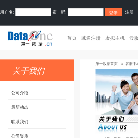
用户名:
密 码:
注册
首页
域名注册
虚拟主机
云
第一数据首页
客服中
关于我们
公司介绍
最新动态
联系我们
公司资质